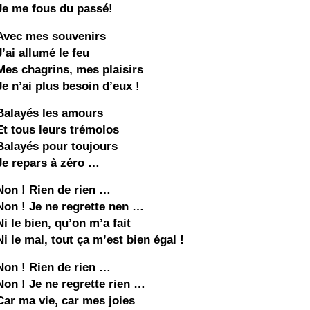
Je me fous du passé!
Avec mes souvenirs
J’ai allumé le feu
Mes chagrins, mes plaisirs
Je n’ai plus besoin d’eux !
Balayés les amours
Et tous leurs trémolos
Balayés pour toujours
Je repars à zéro …
Non ! Rien de rien …
Non ! Je ne regrette nen …
Ni le bien, qu’on m’a fait
Ni le mal, tout ça m’est bien égal !
Non ! Rien de rien …
Non ! Je ne regrette rien …
Car ma vie, car mes joies