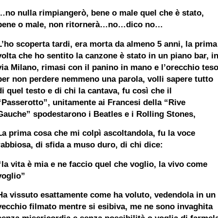
…no nulla rimpiangerò, bene o male quel che è stato,
bene o male, non ritornerà…no…dico no…
L’ho scoperta tardi, era morta da almeno 5 anni, la prima
volta che ho sentito la canzone è stato in un piano bar, i
via Milano, rimasi con il panino in mano e l’orecchio tes
per non perdere nemmeno una parola, volli sapere tutto
di quel testo e di chi la cantava, fu così che il
“Passerotto”, unitamente ai Francesi della “Rive
Gauche” spodestarono i Beatles e i Rolling Stones,
La prima cosa che mi colpì ascoltandola, fu la voce
rabbiosa, di sfida a muso duro, di chi dice:
“la vita è mia e ne faccio quel che voglio, la vivo come
voglio”
Ha vissuto esattamente come ha voluto, vedendola in un
vecchio filmato mentre si esibiva, me ne sono invaghita
senza misericordia e senza possibilità o voglia di farmel