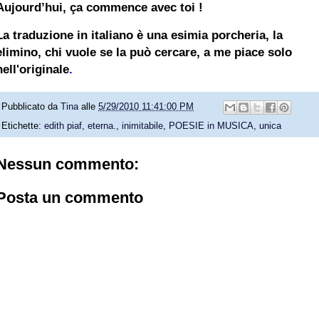
Aujourd’hui, ça commence avec toi !
La traduzione in italiano è una esimia porcheria, la
elimino, chi vuole se la può cercare, a me piace solo
nell'originale
.
Pubblicato da
Tina
alle
5/29/2010 11:41:00 PM
Etichette:
edith piaf
,
eterna.
,
inimitabile
,
POESIE in MUSICA
,
unica
Nessun commento:
Posta un commento