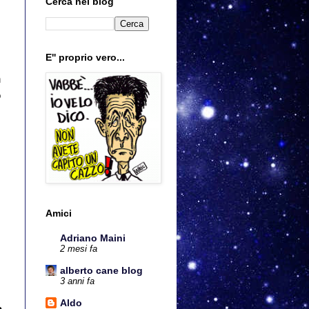
Cerca nel blog
E'' proprio vero...
n
o
Amici
Adriano Maini
2 mesi fa
alberto cane blog
3 anni fa
Aldo
a