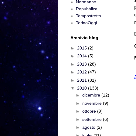
Normanno
Repubblica
Tempostretto
TorinoOggi
Archivio blog
►
2015
(2)
►
2014
(5)
►
2013
(28)
►
2012
(47)
►
2011
(81)
▼
2010
(133)
►
dicembre
(12)
►
novembre
(9)
►
ottobre
(9)
►
settembre
(6)
►
agosto
(2)
►
luglio
(11)